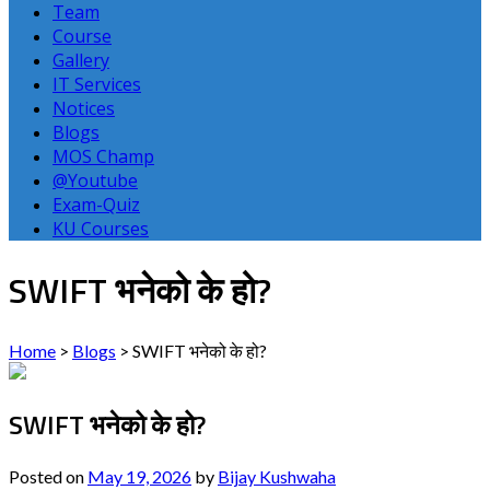
Team
Course
Gallery
IT Services
Notices
Blogs
MOS Champ
@Youtube
Exam-Quiz
KU Courses
SWIFT भनेको के हो?
Home
>
Blogs
>
SWIFT भनेको के हो?
SWIFT भनेको के हो?
Posted on
May 19, 2026
by
Bijay Kushwaha