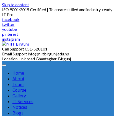
Skip to content
ISO 9001:2015 Certified | To create skilled and industry-ready
IT Pro
facebook
twitter
youtube
pinterest
instagram
Call Support
051-520101
Email Support
info@niitbirgunj.edu.np
Location
Link road Ghantaghar, Birgunj
Home
About
Team
Course
Gallery
IT Services
Notices
Blogs