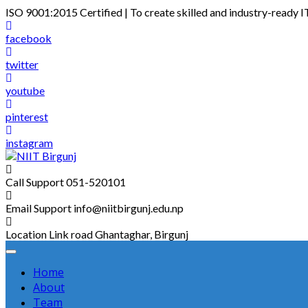
Skip
ISO 9001:2015 Certified | To create skilled and industry-ready I
to
content
facebook
twitter
youtube
pinterest
instagram
Call Support
051-520101
Email Support
info@niitbirgunj.edu.np
Location
Link road Ghantaghar, Birgunj
Home
About
Team