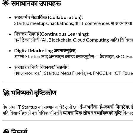
🌟
समाधानका उपायहरू
सहकार्य र नेटवर्किङ (Collaboration):
Startup meetups, hackathons, वा IT conferences मा सहभागिता
निरन्तर सिकाइ (Continuous Learning):
नयाँ टेक्नोलोजी (AI, Blockchain, Cloud Computing आदि) सिकिरह
Digital Marketing अपनाउनुहोस्:
आफ्नो Startup लाई अनलाइन ब्रान्ड बनाउनुहोस् — वेबसाइट, SEO, 
सरकार र निजी निकायको सहयोग:
नेपाल सरकारको “Startup Nepal” कार्यक्रम, FNCCI, वा ICT Found
🚀
भविष्यको दृष्टिकोण
नेपालमा IT Startup को सम्भावना धेरै ठूलो छ।
ई–गभर्नेन्स, ई–कमर्स, फिनटेक, 
यदि विद्यार्थीहरूले प्राविधिक सीपसँगै
व्यावसायिक सोच र स्थायित्वको दृष्टि
विकास 
🧠
निष्कर्ष