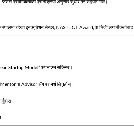
स् — जसले प्रयोगकर्ताको प्रतिक्रिया अनुसार सुधार गर्न सहयोग गर्छ।
पछि नेपालमा रहेका इनक्यूबेशन सेन्टर, NAST, ICT Award, वा निजी लगानीकर्ताब
 — “Lean Startup Model” अपनाउन सकिन्छ।
सैले Mentor वा Advisor सँग परामर्श लिनुहोस्।
र्नुहोस्।
हो।