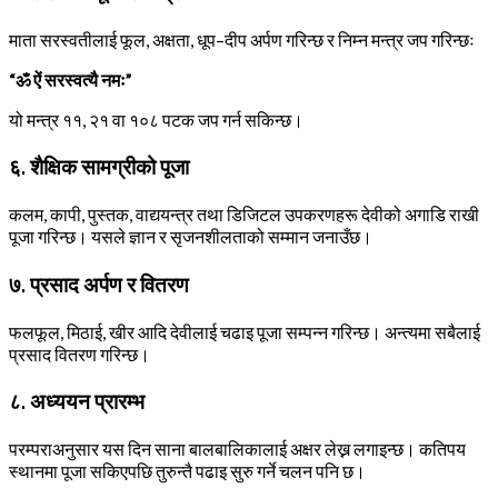
माता सरस्वतीलाई फूल, अक्षता, धूप–दीप अर्पण गरिन्छ र निम्न मन्त्र जप गरिन्छः
“ॐ ऐं सरस्वत्यै नमः”
यो मन्त्र ११, २१ वा १०८ पटक जप गर्न सकिन्छ।
६. शैक्षिक सामग्रीको पूजा
कलम, कापी, पुस्तक, वाद्ययन्त्र तथा डिजिटल उपकरणहरू देवीको अगाडि राखी
पूजा गरिन्छ। यसले ज्ञान र सृजनशीलताको सम्मान जनाउँछ।
७. प्रसाद अर्पण र वितरण
फलफूल, मिठाई, खीर आदि देवीलाई चढाइ पूजा सम्पन्न गरिन्छ। अन्त्यमा सबैलाई
प्रसाद वितरण गरिन्छ।
८. अध्ययन प्रारम्भ
परम्पराअनुसार यस दिन साना बालबालिकालाई अक्षर लेख्न लगाइन्छ। कतिपय
स्थानमा पूजा सकिएपछि तुरुन्तै पढाइ सुरु गर्ने चलन पनि छ।