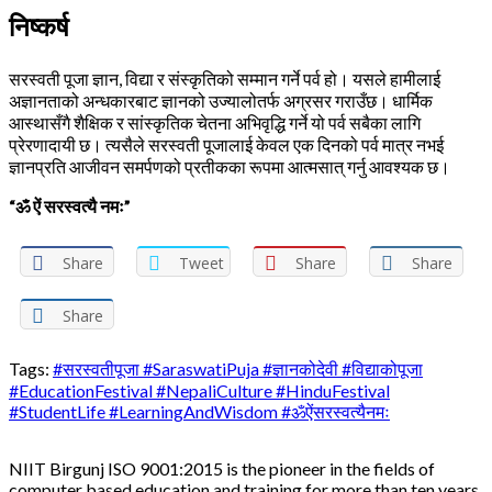
निष्कर्ष
सरस्वती पूजा ज्ञान, विद्या र संस्कृतिको सम्मान गर्ने पर्व हो। यसले हामीलाई
अज्ञानताको अन्धकारबाट ज्ञानको उज्यालोतर्फ अग्रसर गराउँछ। धार्मिक
आस्थासँगै शैक्षिक र सांस्कृतिक चेतना अभिवृद्धि गर्ने यो पर्व सबैका लागि
प्रेरणादायी छ। त्यसैले सरस्वती पूजालाई केवल एक दिनको पर्व मात्र नभई
ज्ञानप्रति आजीवन समर्पणको प्रतीकका रूपमा आत्मसात् गर्नु आवश्यक छ।
“ॐ ऐं सरस्वत्यै नमः”
Share
Tweet
Share
Share
Share
Tags:
#सरस्वतीपूजा #SaraswatiPuja #ज्ञानकोदेवी #विद्याकोपूजा
#EducationFestival #NepaliCulture #HinduFestival
#StudentLife #LearningAndWisdom #ॐऐंसरस्वत्यैनमः
NIIT Birgunj ISO 9001:2015 is the pioneer in the fields of
computer based education and training for more than ten years.