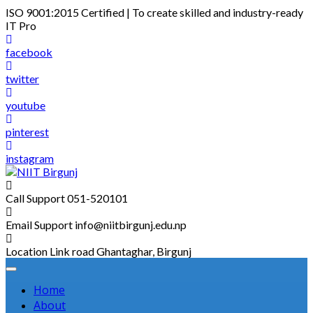
Skip
ISO 9001:2015 Certified | To create skilled and industry-ready
to
IT Pro
content
facebook
twitter
youtube
pinterest
instagram
Call Support
051-520101
Email Support
info@niitbirgunj.edu.np
Location
Link road Ghantaghar, Birgunj
Home
About