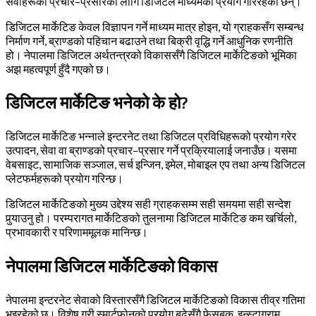
सेवाहरूको प्रचार–प्रसारका लागि डिजिटल माध्यमको प्रयोग गरिरहेका छन्।
डिजिटल मार्केटिङ केवल विज्ञापन गर्ने माध्यम मात्र होइन, यो ग्राहकसँग सम्बन्ध
निर्माण गर्ने, ब्राण्डको पहिचान बढाउने तथा बिक्री वृद्धि गर्ने आधुनिक रणनीति
हो। नेपालमा डिजिटल अर्थतन्त्रको विकाससँगै डिजिटल मार्केटिङको भूमिका
अझ महत्वपूर्ण हुँदै गएको छ।
डिजिटल मार्केटिङ भनेको के हो?
डिजिटल मार्केटिङ भन्नाले इन्टरनेट तथा डिजिटल प्रविधिहरूको प्रयोग गरेर
उत्पादन, सेवा वा ब्राण्डको प्रचार–प्रसार गर्ने प्रक्रियालाई जनाउँछ। यसमा
वेबसाइट, सामाजिक सञ्जाल, सर्च इन्जिन, इमेल, मोबाइल एप तथा अन्य डिजिटल
प्लेटफर्महरूको प्रयोग गरिन्छ।
डिजिटल मार्केटिङको मुख्य उद्देश्य सही ग्राहकसम्म सही समयमा सही सन्देश
पुर्‍याउनु हो। परम्परागत मार्केटिङको तुलनामा डिजिटल मार्केटिङ कम खर्चिलो,
प्रभावकारी र परिणाममूलक मानिन्छ।
नेपालमा डिजिटल मार्केटिङको विकास
नेपालमा इन्टरनेट सेवाको विस्तारसँगै डिजिटल मार्केटिङको विकास तीव्र गतिमा
भइरहेको छ। विशेष गरी स्मार्टफोनको प्रयोग बढेसँगै फेसबुक, इन्स्टाग्राम,