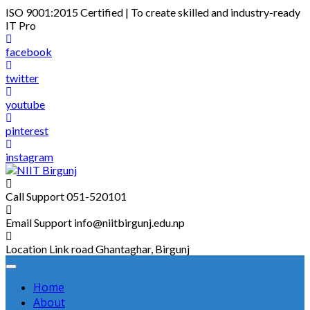
Skip
ISO 9001:2015 Certified | To create skilled and industry-ready
to
IT Pro
content
facebook
twitter
youtube
pinterest
instagram
Call Support
051-520101
Email Support
info@niitbirgunj.edu.np
Location
Link road Ghantaghar, Birgunj
Home
About