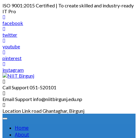
Skip
ISO 9001:2015 Certified | To create skilled and industry-ready
to
IT Pro
content
facebook
twitter
youtube
pinterest
instagram
Call Support
051-520101
Email Support
info@niitbirgunj.edu.np
Location
Link road Ghantaghar, Birgunj
Home
About